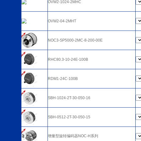
OVW2-1024-2MHC
OVW2-04-2MHT
NOC3-SP5000-2MC-8-200-00E
RHC80.3-10-24E-100B
RDM1-24C-100B
SBH-1024-2T-30-050-16
SBH-0512-2T-30-050-15
增量型旋转编码器NOC-H系列