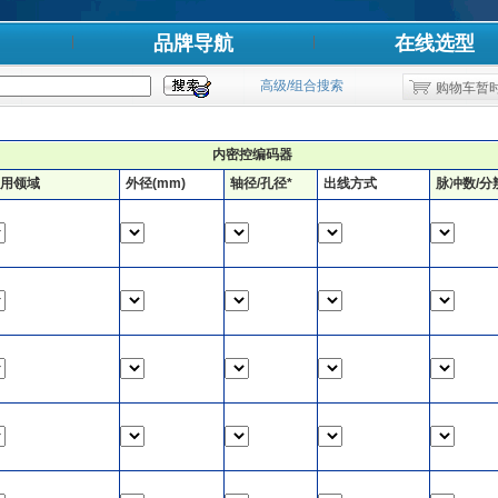
品牌导航
在线选型
高级/组合搜索
购物车暂
内密控编码器
用领域
外径(mm)
轴径/孔径*
出线方式
脉冲数/分