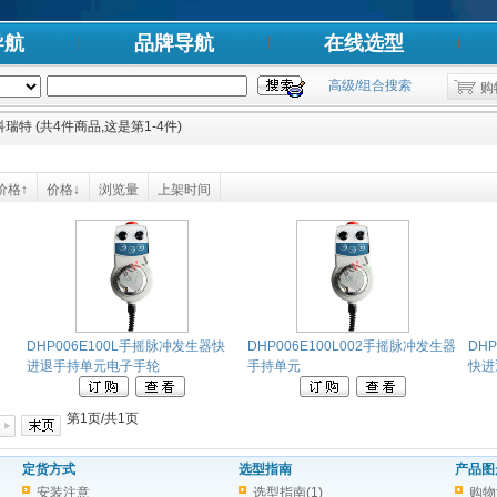
导航
品牌导航
在线选型
高级/组合搜索
购
科瑞特 (共4件商品,这是第1-4件)
价格↑
价格↓
浏览量
上架时间
DHP006E100L手摇脉冲发生器快
DHP006E100L002手摇脉冲发生器
DH
进退手持单元电子手轮
手持单元
快进
第1页/共1页
定货方式
选型指南
产品图
安装注意
选型指南(1)
购物