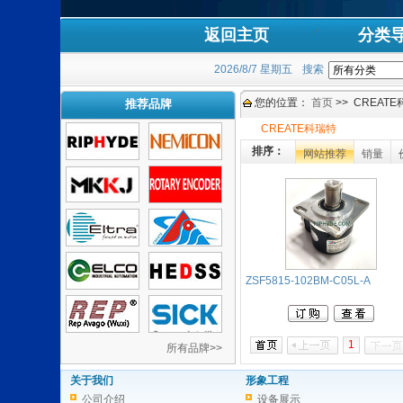
返回主页
分类
2026/8/7 星期五
搜索
您的位置：
首页
>> CREATE
推荐品牌
CREATE科瑞特
排序：
网站推荐
销量
ZSF5815-102BM-C05L-A
1
所有品牌>>
关于我们
形象工程
公司介绍
设备展示