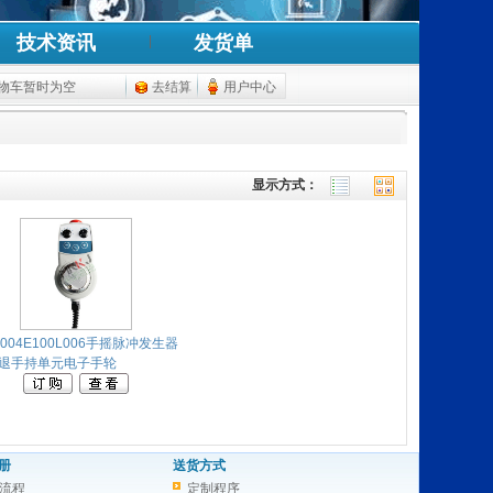
技术资讯
发货单
物车暂时为空
去结算
用户中心
显示方式：
P004E100L006手摇脉冲发生器
退手持单元电子手轮
册
送货方式
流程
定制程序