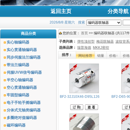
返回主页
分类导航
2026/8/8 星期六
搜索
您的位置：
首页
>> 编码器联轴器 (共117件
商品分类
子类列表：
弹性顶丝型
梅花联轴器
波纹管系
实心轴编码器
选择品牌：
瑞普海德
MKKJ密控
实心贯通轴编码器
排序：
网站推荐
销量
价格↑
价格
同步伺服法兰编码器
带法兰编码器
伺服UVW信号编码器
半空心轴编码器
空心贯通轴编码器
牢固型编码器
BF2-32J10X46-D95L126
BF2-D65-9
电子手轮手摇编码器
分体式无轴类编码器
多圈绝对值编码器
磁环编码器