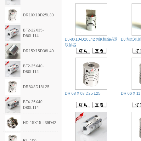
DR10X10D25L30
BF2-22X35-
D80L114
DJ-8X10-D20L42切纸机编码器
DJ:切纸机
联轴器
DR15X15D38L40
BF2-25X40-
D80L114
DR8X8D18L25
DR 08 X 08 D25 L25
DR 06 X 11
BF4-25X40-
D80L114
HD-15X15-L39D42
RU-100