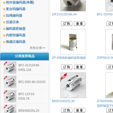
绝对值编码器(单圈)
复合码编码器
DR15X15D38L40
BF2-25X40
拉绳编码器
仪器仪表
编码器联轴器
内密控编码器
海德汉编码器
所有分类>>
分类推荐商品
DF-8切纸机编码器联轴器
ZSP5810-0
BF2-32J10X46-
D95L126
BF2-D65-90-20X20
BF2-12X19-
D55L78
BR6X10D25L30
DTA04X0
器联轴器不
BR6X6D20L25