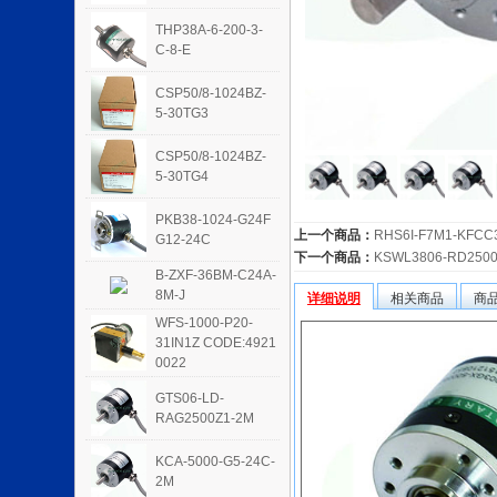
THP38A-6-200-3-
C-8-E
CSP50/8-1024BZ-
5-30TG3
CSP50/8-1024BZ-
5-30TG4
PKB38-1024-G24F
上一个商品：
RHS6I-F7M1-KFCC
G12-24C
下一个商品：
KSWL3806-RD2500
B-ZXF-36BM-C24A-
8M-J
详细说明
相关商品
商
WFS-1000-P20-
31IN1Z CODE:4921
0022
GTS06-LD-
RAG2500Z1-2M
KCA-5000-G5-24C-
2M