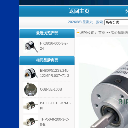
返回主页
2026/8/8 星期六
搜索
您的位置：
首页
>>
实心轴编码
最近浏览产品
HK38S6-600-3-2-
24
相同品牌商品
EH80P512S8/24L-
12X6PR.037+71-3
OSB-5E-100B
ISCLG-001E-B7M1-
KF
THP50-8-200-3-C-
8-E