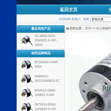
返回主页
2026/8/8 星期六
搜索
您的位置：
首页
>>
实心轴编码
最近浏览产品
ISC3806-003G-
2500BZ1-5-24F-
A4NX
相同品牌商品
EC50W10-C4AR-
1000
HA60H12-
01G15000BZ3-5C
IHA6012-009G-
200BZ1-5-24F
ZKT6010-003G-
1024BZ3-5-24F