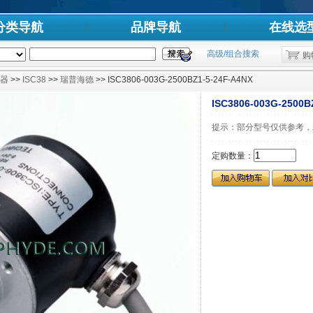
分类导航
品牌导航
在线选
高级/组合搜索
购
器
>>
ISC38
>>
瑞普海德
>> ISC3806-003G-2500BZ1-5-24F-A4NX
ISC3806-003G-2500B
提示：部分型号仅供参考，
定购数量：