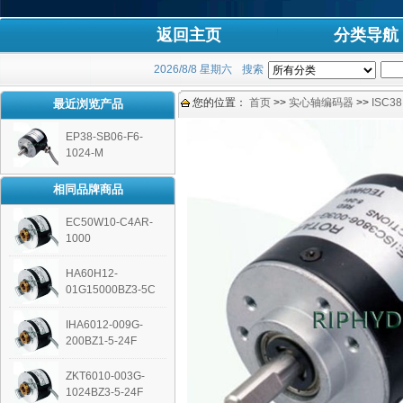
返回主页
分类导航
2026/8/8 星期六
搜索
您的位置：
首页
>>
实心轴编码器
>>
ISC38
最近浏览产品
EP38-SB06-F6-
1024-M
相同品牌商品
EC50W10-C4AR-
1000
HA60H12-
01G15000BZ3-5C
IHA6012-009G-
200BZ1-5-24F
ZKT6010-003G-
1024BZ3-5-24F