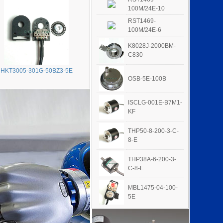
100M/24E-10
RST1469-
100M/24E-6
K8028J-2000BM-
C830
HKT3005-301G-50BZ3-5E
OSB-5E-100B
ISCLG-001E-B7M1-
KF
THP50-8-200-3-C-
8-E
THP38A-6-200-3-
C-8-E
MBL1475-04-100-
5E