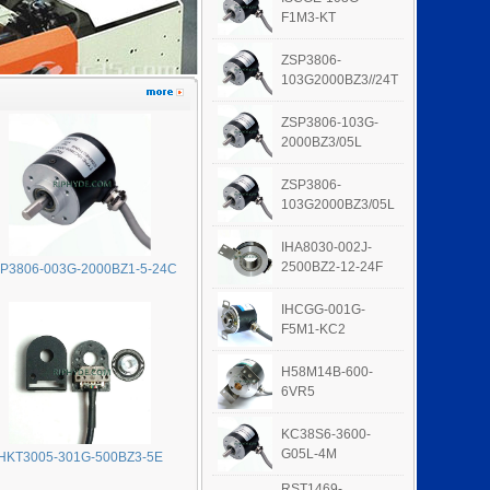
F1M3-KT
ZSP3806-
103G2000BZ3//24T
ZSP3806-103G-
2000BZ3/05L
ZSP3806-
103G2000BZ3/05L
IHA8030-002J-
2500BZ2-12-24F
P3806-003G-2000BZ1-5-24C
IHCGG-001G-
F5M1-KC2
H58M14B-600-
6VR5
KC38S6-3600-
G05L-4M
HKT3005-301G-500BZ3-5E
RST1469-