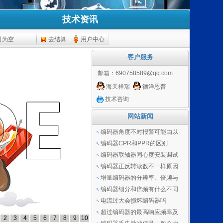
技术资讯
时为空
去结算
用户中心
客户服务
邮箱：
690758589@qq.com
海天祥瑞
德洋恩普
技术咨询
网站新闻
编码器角度不对报警可能由以
编码器CPR和PPR的区别
编码器联轴器同心度安装调试
编码器正反转读数不一样原因
增量编码器的分辨率、倍频与
编码器细分和倍频有什么不同
电流过大会损坏编码器吗
超过编码器的最高响应频率及
2
3
4
5
6
7
8
9
10