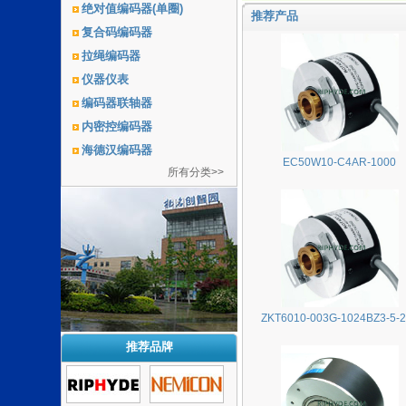
绝对值编码器(单圈)
推荐产品
复合码编码器
拉绳编码器
仪器仪表
编码器联轴器
内密控编码器
海德汉编码器
EC50W10-C4AR-1000
所有分类>>
ZKT6010-003G-1024BZ3-5-
推荐品牌