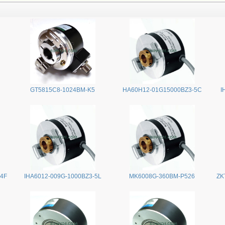
GT5815C8-1024BM-K5
HA60H12-01G15000BZ3-5C
I
24F
IHA6012-009G-1000BZ3-5L
MK6008G-360BM-P526
ZK