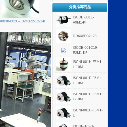
分类推荐商品
ISCDD-001E-
A8030-002G-1024BZ2-12-24F
A9M1-KF
DD6X8D32L28
ISCOE-001C19-
E2M1-KF
ISCNI-001H-F5M1-
L-10M
ISCNI-001E-F5M1-
L-10M
ISCNI-001C-F5M1-
L-10M
ISCNI-001C-F5M1-
L
ISCGE-103G-