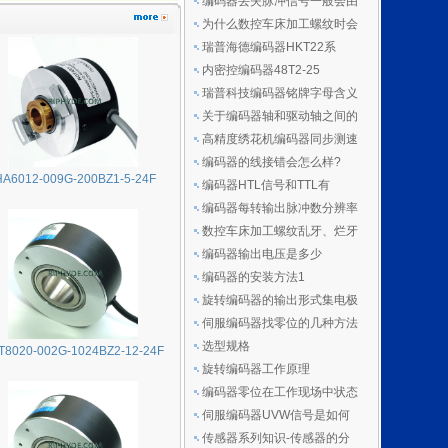
编码器丢失脉冲信号一般会由
为什么数控车床加工螺纹时会
瑞普海德编码器HKT22系
内密控编码器48T2-25
瑞普科技编码器铭牌字母含义
关于编码器轴和驱动轴之间的
高精度绣花机编码器同步测速
编码器的线接错会怎么样?
HA6012-009G-200BZ1-5-24F
编码器HTL信号和TTL有
编码器每转输出脉冲数分辨率
数控车床加工螺纹乱牙、烂牙
编码器输出电压是多少
编码器的安装方法1
旋转编码器的输出形式集电极
伺服编码器找零位的几种方法
选型规格
T8020-002G-1024BZ2-12-24F
旋转编码器工作原理
编码器零位在工作现场中状态
伺服编码器UVW信号是如何
传感器系列知识-传感器的分