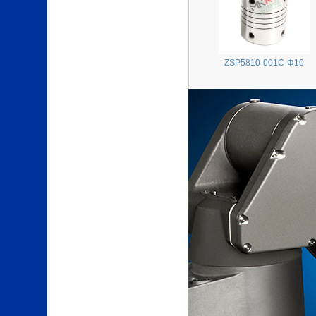
ZSP5810-001C-Φ10