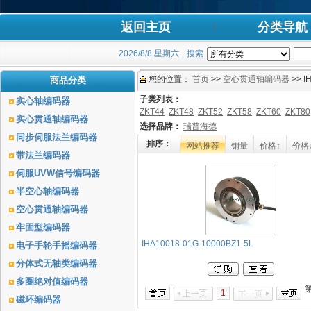
返回主页
分类导航
2026/8/8 星期六
搜索
您的位置：
首页
>>
空心贯通轴编码器
>> I
商品分类
子类列表：
实心轴编码器
ZKT44
ZKT48
ZKT52
ZKT58
ZKT60
ZKT80
实心贯通轴编码器
选择品牌：
瑞普海德
同步伺服法兰编码器
排序：
网站推荐
销量
价格↑
价格
带法兰编码器
伺服UVW信号编码器
半空心轴编码器
空心贯通轴编码器
牢固型编码器
IHA10018-01G-10000BZ1-5L
电子手轮手摇编码器
分体式无轴类编码器
多圈绝对值编码器
1
磁环编码器