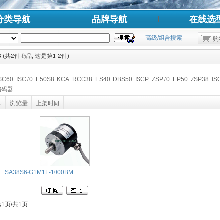
分类导航
品牌导航
在线选
高级/组合搜索
购
8 (共2件商品, 这是第1-2件)
SC60
ISC70
E50S8
KCA
RCC38
ES40
DBS50
ISCP
ZSP70
EP50
ZSP38
IS
R编码器
↓
浏览量
上架时间
SA38S6-G1M1L-1000BM
第1页/共1页