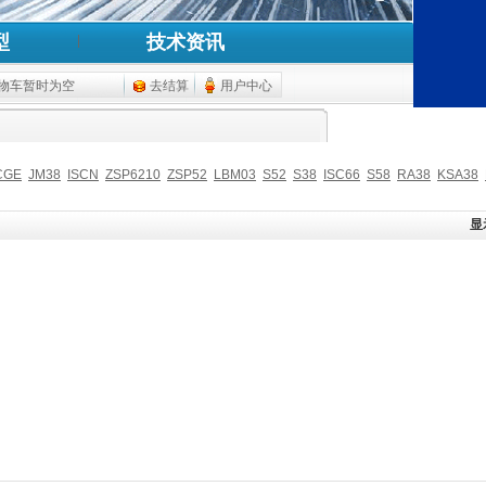
型
技术资讯
物车暂时为空
去结算
用户中心
CGE
JM38
ISCN
ZSP6210
ZSP52
LBM03
S52
S38
ISC66
S58
RA38
KSA38
显