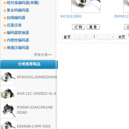
绝对值编码器(单圈)
复合码编码器
IHC6012系列
ZKP601
拉绳编码器
仪器仪表
编码器联轴器
1
内密控编码器
海德汉编码器
所有分类>>
分类推荐商品
MT60105L2500BZD0006
IHA6.12C-2500BZ1-5L-6
RSI58X-02AK1R61NB-
00360
EB58W8-C4PR-5000