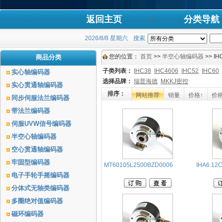
返回主页
分类导航
2026/8/8 星期六
搜索
您的位置：
首页
>>
半空心轴编码器
>> I
商品分类
子类列表：
IHC38
IHC4606
IHC52
IHC60
实心轴编码器
选择品牌：
瑞普海德
MKKJ密控
实心贯通轴编码器
排序：
网站推荐
销量
价格↑
价格
同步伺服法兰编码器
带法兰编码器
伺服UVW信号编码器
半空心轴编码器
空心贯通轴编码器
牢固型编码器
MT60105L2500BZD0006
IHA6.12C
电子手轮手摇编码器
分体式无轴类编码器
多圈绝对值编码器
磁环编码器