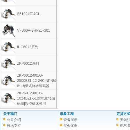
S61024ZJ4CL
VFS60A-BHPZ0-S01
IHC6012系列
ZKP6012系列
ZKP6012-001G-
2500BZ1-12-24C|NPN输
出|增量式旋转编码器
ZKP6012-001G-
1024BZ1-5L|光电旋转编
码器|数控机床可用
关于我们
形象工程
定货方
公司介绍
设备展示
安装
技术支持
展会案例
电气