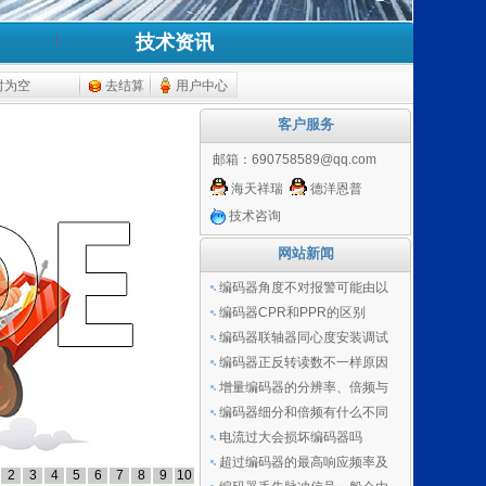
技术资讯
时为空
去结算
用户中心
客户服务
邮箱：
690758589@qq.com
海天祥瑞
德洋恩普
技术咨询
网站新闻
编码器角度不对报警可能由以
编码器CPR和PPR的区别
编码器联轴器同心度安装调试
编码器正反转读数不一样原因
增量编码器的分辨率、倍频与
编码器细分和倍频有什么不同
电流过大会损坏编码器吗
超过编码器的最高响应频率及
2
3
4
5
6
7
8
9
10