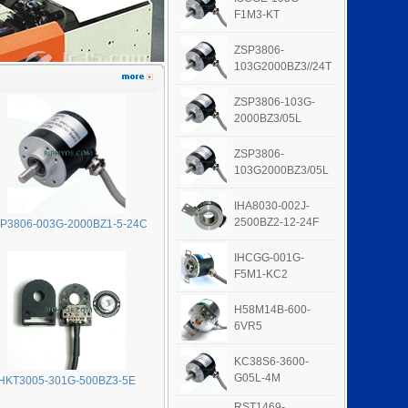
F1M3-KT
ZSP3806-
103G2000BZ3//24T
ZSP3806-103G-
2000BZ3/05L
ZSP3806-
103G2000BZ3/05L
IHA8030-002J-
2500BZ2-12-24F
P3806-003G-2000BZ1-5-24C
IHCGG-001G-
F5M1-KC2
H58M14B-600-
6VR5
KC38S6-3600-
G05L-4M
HKT3005-301G-500BZ3-5E
RST1469-