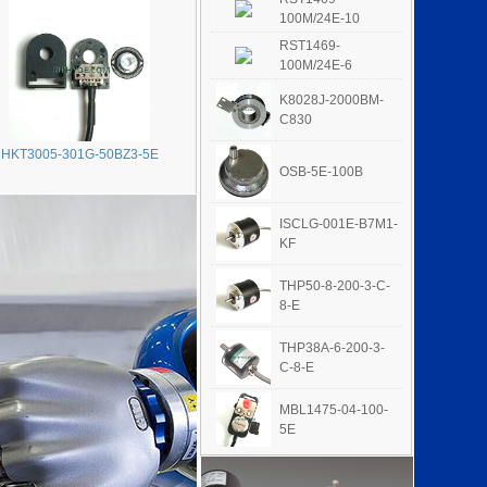
100M/24E-10
RST1469-
100M/24E-6
K8028J-2000BM-
C830
HKT3005-301G-50BZ3-5E
OSB-5E-100B
ISCLG-001E-B7M1-
KF
THP50-8-200-3-C-
8-E
THP38A-6-200-3-
C-8-E
MBL1475-04-100-
5E