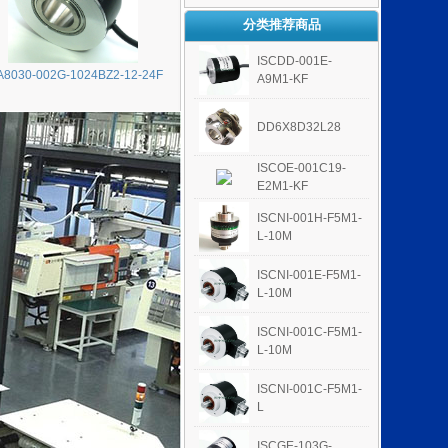
分类推荐商品
ISCDD-001E-
A8030-002G-1024BZ2-12-24F
A9M1-KF
DD6X8D32L28
ISCOE-001C19-
E2M1-KF
ISCNI-001H-F5M1-
L-10M
ISCNI-001E-F5M1-
L-10M
ISCNI-001C-F5M1-
L-10M
ISCNI-001C-F5M1-
L
ISCGE-103G-