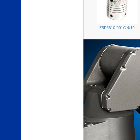
ZSP5810-001C-Φ10