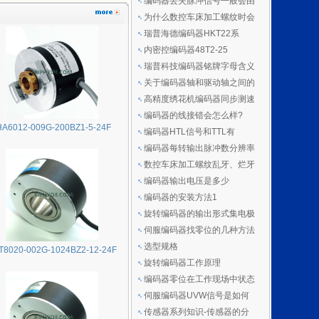
编码器丢失脉冲信号一般会由
为什么数控车床加工螺纹时会
瑞普海德编码器HKT22系
内密控编码器48T2-25
瑞普科技编码器铭牌字母含义
关于编码器轴和驱动轴之间的
高精度绣花机编码器同步测速
编码器的线接错会怎么样?
HA6012-009G-200BZ1-5-24F
编码器HTL信号和TTL有
编码器每转输出脉冲数分辨率
数控车床加工螺纹乱牙、烂牙
编码器输出电压是多少
编码器的安装方法1
旋转编码器的输出形式集电极
伺服编码器找零位的几种方法
选型规格
T8020-002G-1024BZ2-12-24F
旋转编码器工作原理
编码器零位在工作现场中状态
伺服编码器UVW信号是如何
传感器系列知识-传感器的分