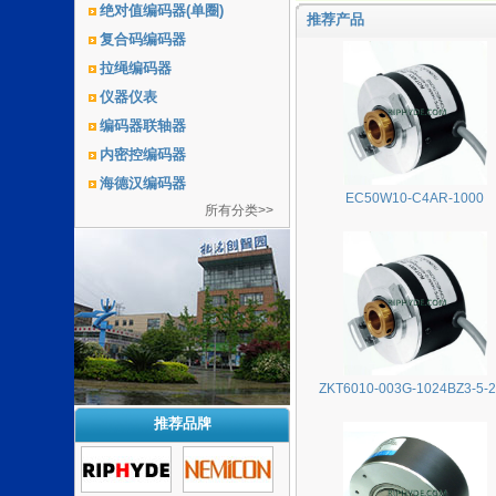
绝对值编码器(单圈)
推荐产品
复合码编码器
拉绳编码器
仪器仪表
编码器联轴器
内密控编码器
海德汉编码器
EC50W10-C4AR-1000
所有分类>>
ZKT6010-003G-1024BZ3-5-
推荐品牌