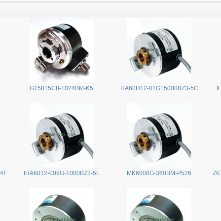
GT5815C8-1024BM-K5
HA60H12-01G15000BZ3-5C
I
24F
IHA6012-009G-1000BZ3-5L
MK6008G-360BM-P526
ZK