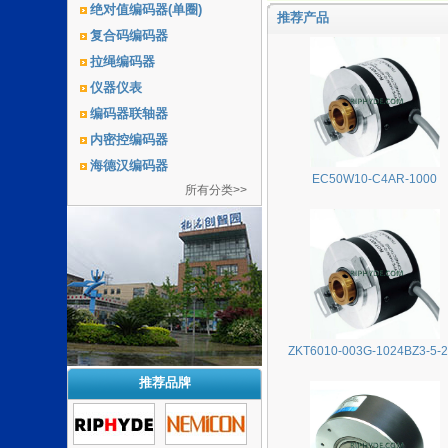
绝对值编码器(单圈)
推荐产品
复合码编码器
拉绳编码器
仪器仪表
编码器联轴器
内密控编码器
海德汉编码器
EC50W10-C4AR-1000
所有分类>>
ZKT6010-003G-1024BZ3-5-
推荐品牌