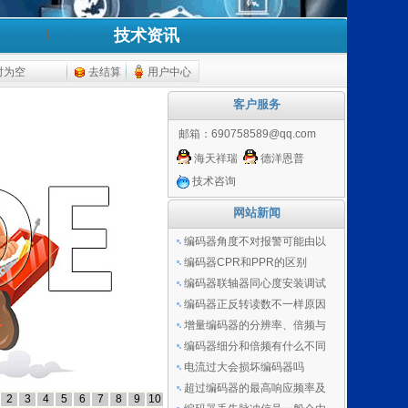
技术资讯
时为空
去结算
用户中心
客户服务
邮箱：
690758589@qq.com
海天祥瑞
德洋恩普
技术咨询
网站新闻
编码器角度不对报警可能由以
编码器CPR和PPR的区别
编码器联轴器同心度安装调试
编码器正反转读数不一样原因
增量编码器的分辨率、倍频与
编码器细分和倍频有什么不同
电流过大会损坏编码器吗
超过编码器的最高响应频率及
2
3
4
5
6
7
8
9
10