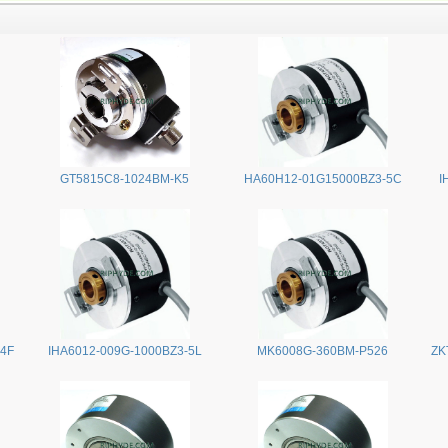
GT5815C8-1024BM-K5
HA60H12-01G15000BZ3-5C
I
24F
IHA6012-009G-1000BZ3-5L
MK6008G-360BM-P526
ZK