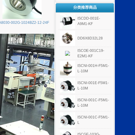
分类推荐商品
ISCDD-001E-
A8030-002G-1024BZ2-12-24F
A9M1-KF
DD6X8D32L28
ISCOE-001C19-
E2M1-KF
ISCNI-001H-F5M1-
L-10M
ISCNI-001E-F5M1-
L-10M
ISCNI-001C-F5M1-
L-10M
ISCNI-001C-F5M1-
L
ISCGE-103G-