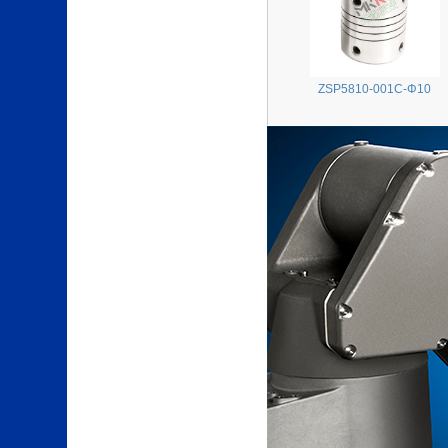
ZSP5810-001C-Φ10