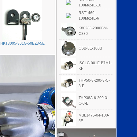
100M/24E-10
RST1469-
100M/24E-6
K8028J-2000BM-
C830
HKT3005-301G-50BZ3-5E
OSB-5E-100B
ISCLG-001E-B7M1-
KF
THP50-8-200-3-C-
8-E
THP38A-6-200-3-
C-8-E
MBL1475-04-100-
5E