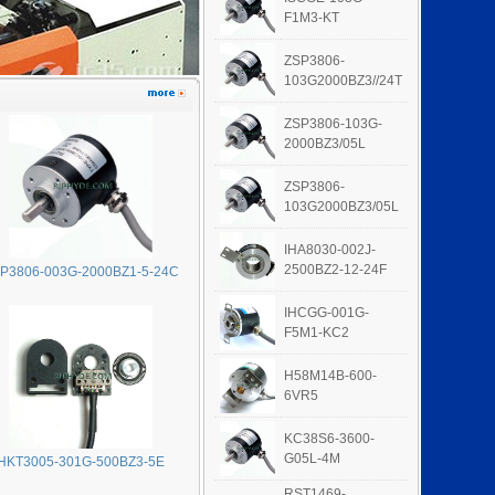
F1M3-KT
ZSP3806-
103G2000BZ3//24T
ZSP3806-103G-
2000BZ3/05L
ZSP3806-
103G2000BZ3/05L
IHA8030-002J-
2500BZ2-12-24F
P3806-003G-2000BZ1-5-24C
IHCGG-001G-
F5M1-KC2
H58M14B-600-
6VR5
KC38S6-3600-
G05L-4M
HKT3005-301G-500BZ3-5E
RST1469-