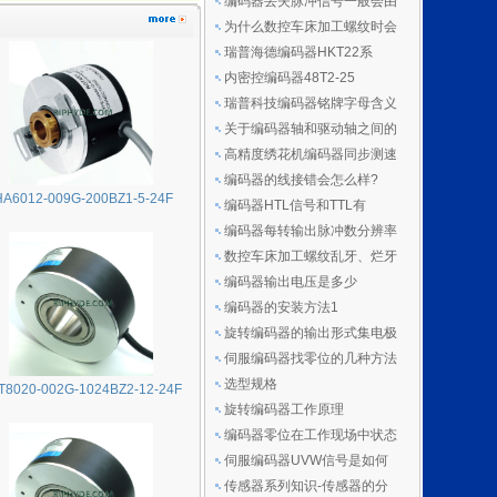
编码器丢失脉冲信号一般会由
为什么数控车床加工螺纹时会
瑞普海德编码器HKT22系
内密控编码器48T2-25
瑞普科技编码器铭牌字母含义
关于编码器轴和驱动轴之间的
高精度绣花机编码器同步测速
编码器的线接错会怎么样?
HA6012-009G-200BZ1-5-24F
编码器HTL信号和TTL有
编码器每转输出脉冲数分辨率
数控车床加工螺纹乱牙、烂牙
编码器输出电压是多少
编码器的安装方法1
旋转编码器的输出形式集电极
伺服编码器找零位的几种方法
选型规格
T8020-002G-1024BZ2-12-24F
旋转编码器工作原理
编码器零位在工作现场中状态
伺服编码器UVW信号是如何
传感器系列知识-传感器的分