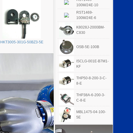
100M/24E-10
RST1469-
100M/24E-6
K8028J-2000BM-
C830
HKT3005-301G-50BZ3-5E
OSB-5E-100B
ISCLG-001E-B7M1-
KF
THP50-8-200-3-C-
8-E
THP38A-6-200-3-
C-8-E
MBL1475-04-100-
5E