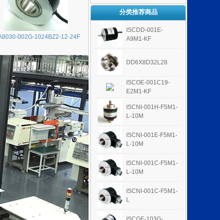
分类推荐商品
ISCDD-001E-
A8030-002G-1024BZ2-12-24F
A9M1-KF
DD6X8D32L28
ISCOE-001C19-
E2M1-KF
ISCNI-001H-F5M1-
L-10M
ISCNI-001E-F5M1-
L-10M
ISCNI-001C-F5M1-
L-10M
ISCNI-001C-F5M1-
L
ISCGE-103G-