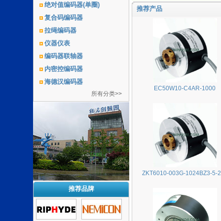
绝对值编码器(单圈)
推荐产品
复合码编码器
拉绳编码器
仪器仪表
编码器联轴器
内密控编码器
海德汉编码器
EC50W10-C4AR-1000
所有分类>>
ZKT6010-003G-1024BZ3-5-
推荐品牌