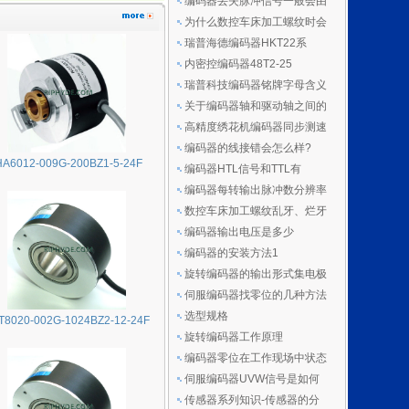
编码器丢失脉冲信号一般会由
为什么数控车床加工螺纹时会
瑞普海德编码器HKT22系
内密控编码器48T2-25
瑞普科技编码器铭牌字母含义
关于编码器轴和驱动轴之间的
高精度绣花机编码器同步测速
编码器的线接错会怎么样?
HA6012-009G-200BZ1-5-24F
编码器HTL信号和TTL有
编码器每转输出脉冲数分辨率
数控车床加工螺纹乱牙、烂牙
编码器输出电压是多少
编码器的安装方法1
旋转编码器的输出形式集电极
伺服编码器找零位的几种方法
选型规格
T8020-002G-1024BZ2-12-24F
旋转编码器工作原理
编码器零位在工作现场中状态
伺服编码器UVW信号是如何
传感器系列知识-传感器的分