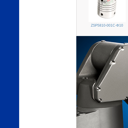
ZSP5810-001C-Φ10