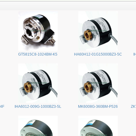
GT5815C8-1024BM-K5
HA60H12-01G15000BZ3-5C
I
24F
IHA6012-009G-1000BZ3-5L
MK6008G-360BM-P526
ZK