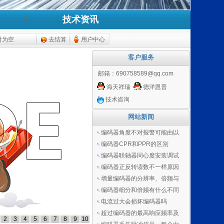
技术资讯
时为空
去结算
用户中心
客户服务
邮箱：
690758589@qq.com
海天祥瑞
德洋恩普
技术咨询
网站新闻
编码器角度不对报警可能由以
编码器CPR和PPR的区别
编码器联轴器同心度安装调试
编码器正反转读数不一样原因
增量编码器的分辨率、倍频与
编码器细分和倍频有什么不同
电流过大会损坏编码器吗
超过编码器的最高响应频率及
2
3
4
5
6
7
8
9
10