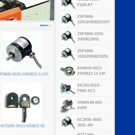
F1M3-KT
ZSP3806-
103G2000BZ3//24T
ZSP3806-103G-
2000BZ3/05L
ZSP3806-
103G2000BZ3/05L
IHA8030-002J-
2500BZ2-12-24F
P3806-003G-2000BZ1-5-24C
IHCGG-001G-
F5M1-KC2
H58M14B-600-
6VR5
KC38S6-3600-
G05L-4M
HKT3005-301G-500BZ3-5E
RST1469-