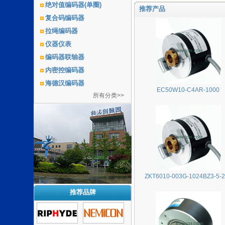
绝对值编码器(单圈)
推荐产品
复合码编码器
拉绳编码器
仪器仪表
编码器联轴器
内密控编码器
海德汉编码器
EC50W10-C4AR-1000
所有分类>>
ZKT6010-003G-1024BZ3-5-
推荐品牌