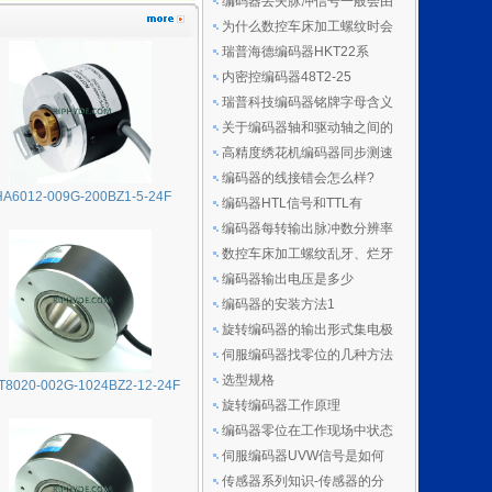
编码器丢失脉冲信号一般会由
为什么数控车床加工螺纹时会
瑞普海德编码器HKT22系
内密控编码器48T2-25
瑞普科技编码器铭牌字母含义
关于编码器轴和驱动轴之间的
高精度绣花机编码器同步测速
编码器的线接错会怎么样?
HA6012-009G-200BZ1-5-24F
编码器HTL信号和TTL有
编码器每转输出脉冲数分辨率
数控车床加工螺纹乱牙、烂牙
编码器输出电压是多少
编码器的安装方法1
旋转编码器的输出形式集电极
伺服编码器找零位的几种方法
选型规格
T8020-002G-1024BZ2-12-24F
旋转编码器工作原理
编码器零位在工作现场中状态
伺服编码器UVW信号是如何
传感器系列知识-传感器的分