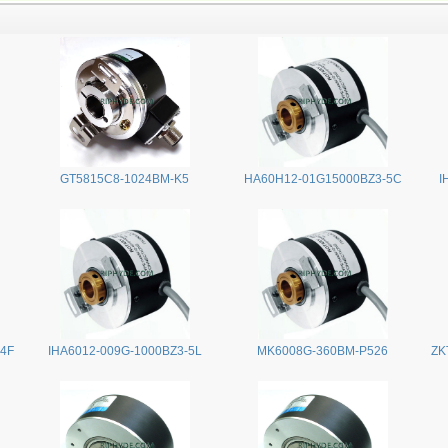
GT5815C8-1024BM-K5
HA60H12-01G15000BZ3-5C
I
24F
IHA6012-009G-1000BZ3-5L
MK6008G-360BM-P526
ZK