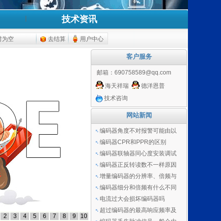
技术资讯
时为空
去结算
用户中心
客户服务
邮箱：
690758589@qq.com
海天祥瑞
德洋恩普
技术咨询
网站新闻
编码器角度不对报警可能由以
编码器CPR和PPR的区别
编码器联轴器同心度安装调试
编码器正反转读数不一样原因
增量编码器的分辨率、倍频与
编码器细分和倍频有什么不同
电流过大会损坏编码器吗
超过编码器的最高响应频率及
2
3
4
5
6
7
8
9
10