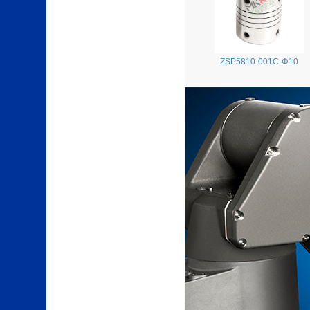
ZSP5810-001C-Φ10