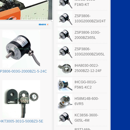
F1M3-KT
ZSP3806-
103G2000BZ3//24T
ZSP3806-103G-
2000BZ3/05L
ZSP3806-
103G2000BZ3/05L
IHA8030-002J-
2500BZ2-12-24F
P3806-003G-2000BZ1-5-24C
IHCGG-001G-
F5M1-KC2
H58M14B-600-
6VR5
KC38S6-3600-
G05L-4M
HKT3005-301G-500BZ3-5E
RST1469-