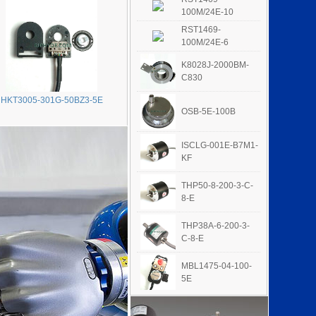
100M/24E-10
RST1469-
100M/24E-6
K8028J-2000BM-
C830
HKT3005-301G-50BZ3-5E
OSB-5E-100B
ISCLG-001E-B7M1-
KF
THP50-8-200-3-C-
8-E
THP38A-6-200-3-
C-8-E
MBL1475-04-100-
5E