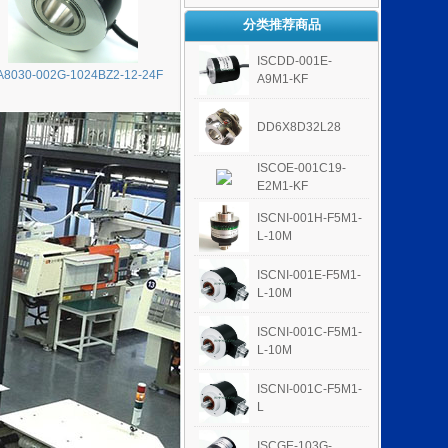
分类推荐商品
ISCDD-001E-
A8030-002G-1024BZ2-12-24F
A9M1-KF
DD6X8D32L28
ISCOE-001C19-
E2M1-KF
ISCNI-001H-F5M1-
L-10M
ISCNI-001E-F5M1-
L-10M
ISCNI-001C-F5M1-
L-10M
ISCNI-001C-F5M1-
L
ISCGE-103G-