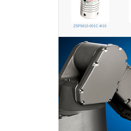
ZSP5810-001C-Φ10