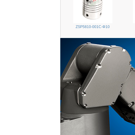
ZSP5810-001C-Φ10