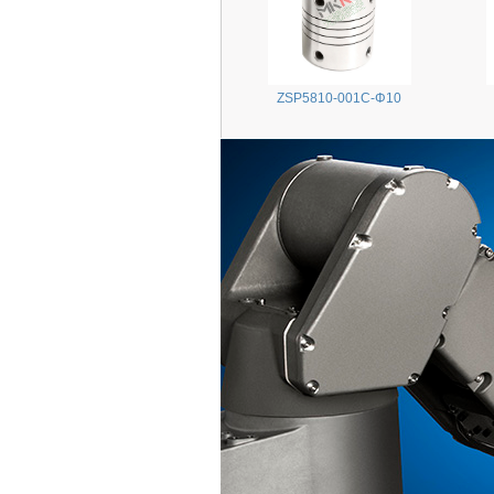
ZSP5810-001C-Φ10