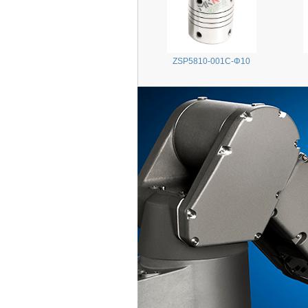
ZSP5810-001C-Φ10