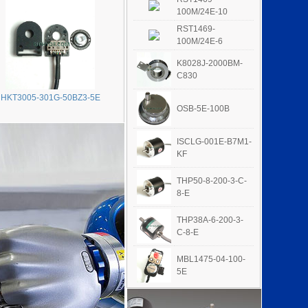
100M/24E-10
RST1469-
100M/24E-6
K8028J-2000BM-
C830
HKT3005-301G-50BZ3-5E
OSB-5E-100B
ISCLG-001E-B7M1-
KF
THP50-8-200-3-C-
8-E
THP38A-6-200-3-
C-8-E
MBL1475-04-100-
5E