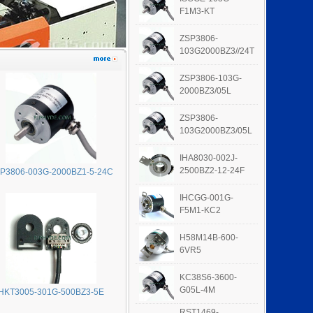
F1M3-KT
ZSP3806-
103G2000BZ3//24T
ZSP3806-103G-
2000BZ3/05L
ZSP3806-
103G2000BZ3/05L
IHA8030-002J-
2500BZ2-12-24F
P3806-003G-2000BZ1-5-24C
IHCGG-001G-
F5M1-KC2
H58M14B-600-
6VR5
KC38S6-3600-
G05L-4M
HKT3005-301G-500BZ3-5E
RST1469-