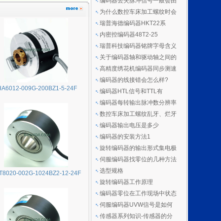
编码器丢失脉冲信号一般会由
为什么数控车床加工螺纹时会
瑞普海德编码器HKT22系
内密控编码器48T2-25
瑞普科技编码器铭牌字母含义
关于编码器轴和驱动轴之间的
高精度绣花机编码器同步测速
编码器的线接错会怎么样?
HA6012-009G-200BZ1-5-24F
编码器HTL信号和TTL有
编码器每转输出脉冲数分辨率
数控车床加工螺纹乱牙、烂牙
编码器输出电压是多少
编码器的安装方法1
旋转编码器的输出形式集电极
伺服编码器找零位的几种方法
选型规格
T8020-002G-1024BZ2-12-24F
旋转编码器工作原理
编码器零位在工作现场中状态
伺服编码器UVW信号是如何
传感器系列知识-传感器的分