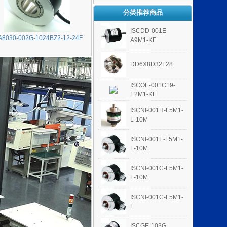
分类推荐商品
ISCDD-001E-
A8030-002G-1024BZ2-12-24F
A9M1-KF
DD6X8D32L28
ISCOE-001C19-
E2M1-KF
ISCNI-001H-F5M1-
L-10M
ISCNI-001E-F5M1-
L-10M
ISCNI-001C-F5M1-
L-10M
ISCNI-001C-F5M1-
L
ISCGE-103G-