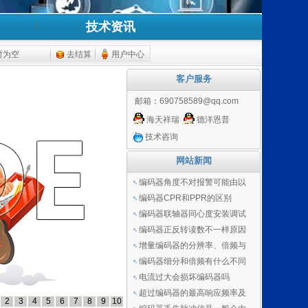
技术资讯
时为空
去结算
用户中心
客户服务
邮箱：
690758589@qq.com
海天祥瑞
德洋恩普
技术咨询
网站新闻
编码器角度不对报警可能由以
编码器CPR和PPR的区别
编码器联轴器同心度安装调试
编码器正反转读数不一样原因
增量编码器的分辨率、倍频与
编码器细分和倍频有什么不同
电流过大会损坏编码器吗
超过编码器的最高响应频率及
2
3
4
5
6
7
8
9
10