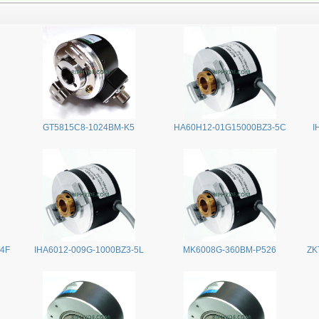
GT5815C8-1024BM-K5
HA60H12-01G15000BZ3-5C
I
24F
IHA6012-009G-1000BZ3-5L
MK6008G-360BM-P526
ZK