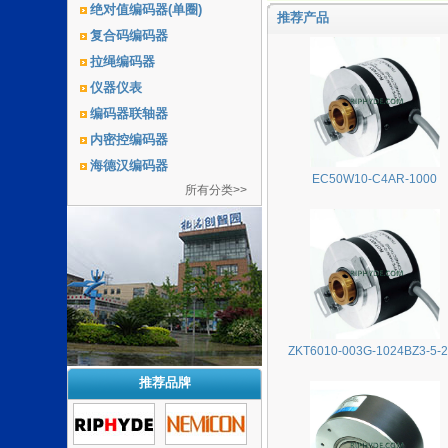
绝对值编码器(单圈)
推荐产品
复合码编码器
拉绳编码器
仪器仪表
编码器联轴器
内密控编码器
海德汉编码器
EC50W10-C4AR-1000
所有分类>>
ZKT6010-003G-1024BZ3-5-
推荐品牌