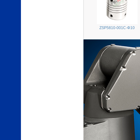
ZSP5810-001C-Φ10