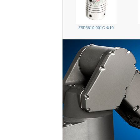
ZSP5810-001C-Φ10