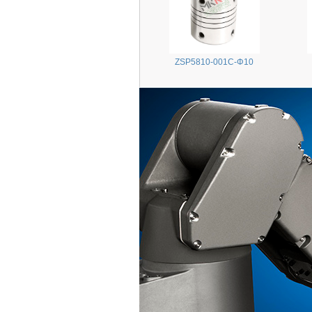
ZSP5810-001C-Φ10